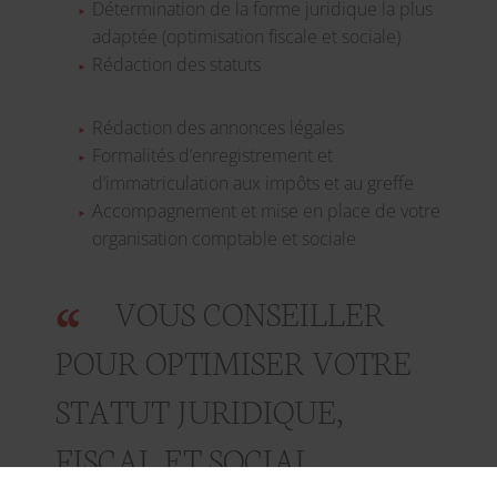
Détermination de la forme juridique la plus
adaptée (optimisation fiscale et sociale)
Rédaction des statuts
Rédaction des annonces légales
Formalités d’enregistrement et
d’immatriculation aux impôts et au greffe
Accompagnement et mise en place de votre
organisation comptable et sociale
VOUS CONSEILLER
POUR OPTIMISER VOTRE
STATUT JURIDIQUE,
FISCAL ET SOCIAL