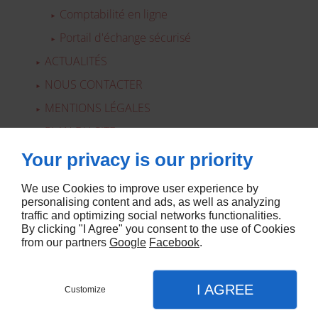
Comptabilité en ligne
Portail d'échange sécurisé
ACTUALITÉS
NOUS CONTACTER
MENTIONS LÉGALES
PLAN DU SITE
Your privacy is our priority
We use Cookies to improve user experience by
personalising content and ads, as well as analyzing
traffic and optimizing social networks functionalities.
By clicking "I Agree" you consent to the use of Cookies
from our partners
Google
Facebook
.
I AGREE
Customize
Agence site web